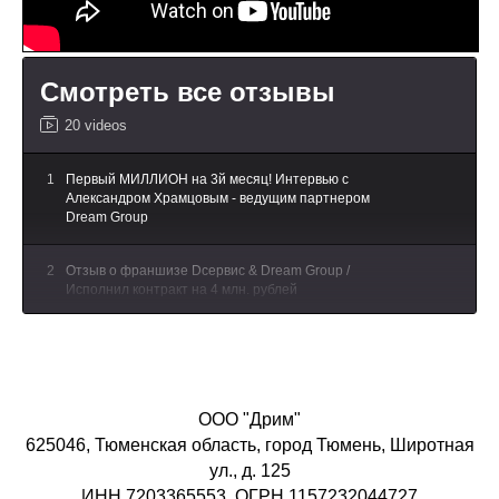
Смотреть все отзывы
20 videos
1
Первый МИЛЛИОН на 3й месяц! Интервью с
Александром Храмцовым - ведущим партнером
Dream Group
2
Отзыв о франшизе Dсервис & Dream Group /
Исполнил контракт на 4 млн. рублей
3
Отзыв Елены о франшизе Dream|Dсервис/550
отделений почты Россия на обслуживании
4
Отзыв о Франшизе Dream Банк услуг/
ООО "Дрим"
Масштабируемся на Казахстан!
625046, Тюменская область, город Тюмень, Широтная
ул., д. 125
5
Отзыв о франшизе Dream Group/Окупили франшизу
ИНН 7203365553, ОГРН 1157232044727